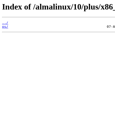
Index of /almalinux/10/plus/x86
../
os/