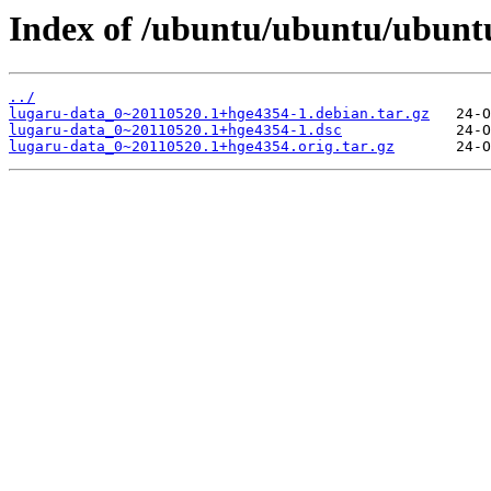
Index of /ubuntu/ubuntu/ubuntu
../
lugaru-data_0~20110520.1+hge4354-1.debian.tar.gz
lugaru-data_0~20110520.1+hge4354-1.dsc
lugaru-data_0~20110520.1+hge4354.orig.tar.gz